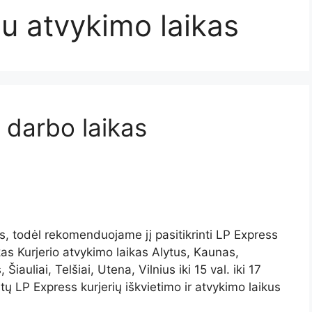
iu atvykimo laikas
ų darbo laikas
tis, todėl rekomenduojame jį pasitikrinti LP Express
kas Kurjerio atvykimo laikas Alytus, Kaunas,
iauliai, Telšiai, Utena, Vilnius iki 15 val. iki 17
estų LP Express kurjerių iškvietimo ir atvykimo laikus