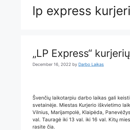
lp express kurjer
„LP Express“ kurjeri
December 16, 2022
by
Darbo Laikas
Švenčių laikotarpiu darbo laikas gali keis
svetainėje. Miestas Kurjerio iškvietimo lai
Vilnius, Marijampolė, Klaipėda, Panevėžys, Š
val. Tauragė iki 13 val. iki 16 val. Kitų mi
rasite čia.