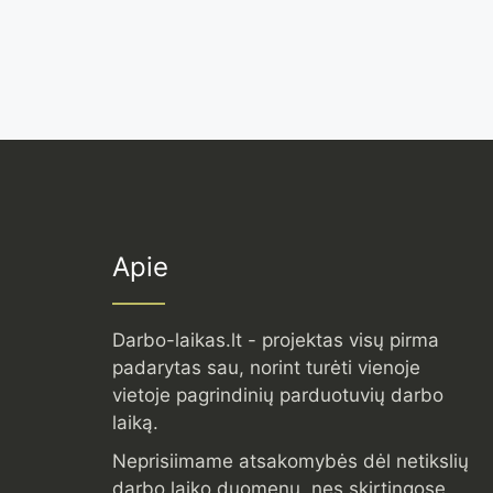
Apie
Darbo-laikas.lt - projektas visų pirma
padarytas sau, norint turėti vienoje
vietoje pagrindinių parduotuvių darbo
laiką.
Neprisiimame atsakomybės dėl netikslių
darbo laiko duomenų, nes skirtingose