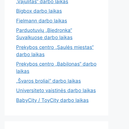
„Vajulitas“ darbo laikas
Bigbox darbo laikas
Fielmann darbo laikas
Parduotuvių „Biedronka“
Suvalkuose darbo laikas
Prekybos centro „Saulės miestas“
darbo laikas
Prekybos centro „Babilonas“ darbo
laikas
„Švaros broliai“ darbo laikas
Universiteto vaistinės darbo laikas
BabyCity / ToyCity darbo laikas