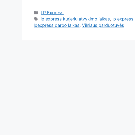
LP Express
lp express kurjeriu atvykimo laikas
,
lp express 
lpexpress darbo laikas
,
Vilniaus parduotuvės