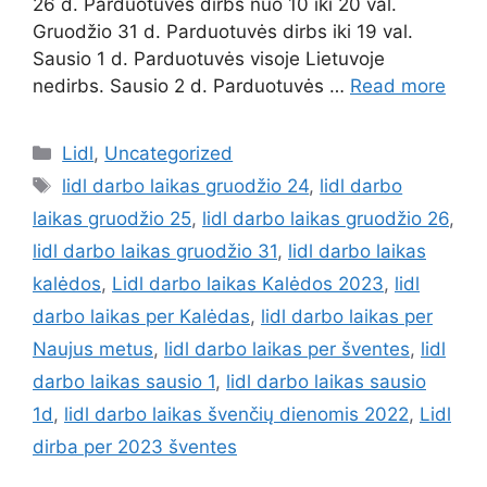
26 d. Parduotuvės dirbs nuo 10 iki 20 val.
Gruodžio 31 d. Parduotuvės dirbs iki 19 val.
Sausio 1 d. Parduotuvės visoje Lietuvoje
nedirbs. Sausio 2 d. Parduotuvės …
Read more
Lidl
,
Uncategorized
lidl darbo laikas gruodžio 24
,
lidl darbo
laikas gruodžio 25
,
lidl darbo laikas gruodžio 26
,
lidl darbo laikas gruodžio 31
,
lidl darbo laikas
kalėdos
,
Lidl darbo laikas Kalėdos 2023
,
lidl
darbo laikas per Kalėdas
,
lidl darbo laikas per
Naujus metus
,
lidl darbo laikas per šventes
,
lidl
darbo laikas sausio 1
,
lidl darbo laikas sausio
1d
,
lidl darbo laikas švenčių dienomis 2022
,
Lidl
dirba per 2023 šventes