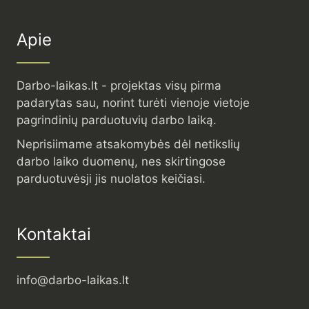
Apie
Darbo-laikas.lt - projektas visų pirma
padarytas sau, norint turėti vienoje vietoje
pagrindinių parduotuvių darbo laiką.
Neprisiimame atsakomybės dėl netikslių
darbo laiko duomenų, nes skirtingose
parduotuvėsji jis nuolatos keičiasi.
Kontaktai
info@darbo-laikas.lt