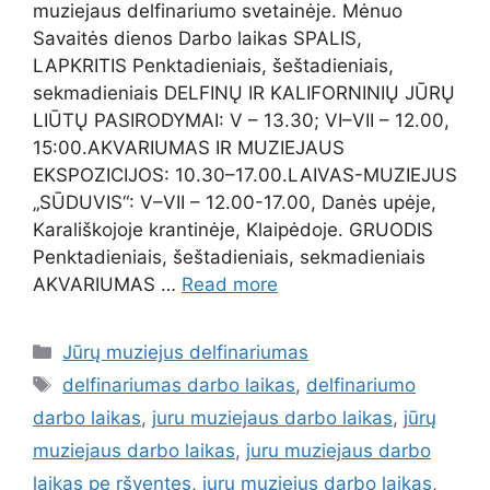
muziejaus delfinariumo svetainėje. Mėnuo
Savaitės dienos Darbo laikas SPALIS,
LAPKRITIS Penktadieniais, šeštadieniais,
sekmadieniais DELFINŲ IR KALIFORNINIŲ JŪRŲ
LIŪTŲ PASIRODYMAI: V – 13.30; VI–VII – 12.00,
15:00.AKVARIUMAS IR MUZIEJAUS
EKSPOZICIJOS: 10.30–17.00.LAIVAS-MUZIEJUS
„SŪDUVIS“: V–VII – 12.00-17.00, Danės upėje,
Karališkojoje krantinėje, Klaipėdoje. GRUODIS
Penktadieniais, šeštadieniais, sekmadieniais
AKVARIUMAS …
Read more
Jūrų muziejus delfinariumas
delfinariumas darbo laikas
,
delfinariumo
darbo laikas
,
juru muziejaus darbo laikas
,
jūrų
muziejaus darbo laikas
,
juru muziejaus darbo
laikas pe ršventes
,
juru muziejus darbo laikas
,