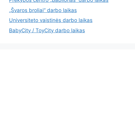
Prekybos centro „Babilonas“ darbo laikas
„Švaros broliai“ darbo laikas
Universiteto vaistinės darbo laikas
BabyCity / ToyCity darbo laikas