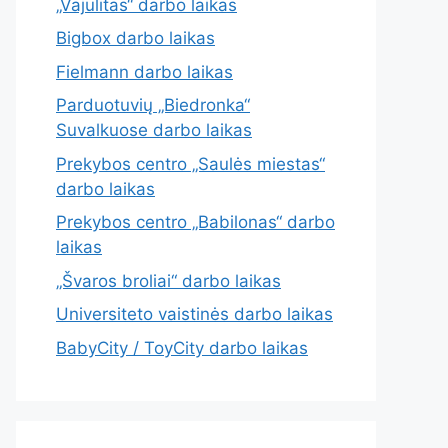
„Vajulitas“ darbo laikas
Bigbox darbo laikas
Fielmann darbo laikas
Parduotuvių „Biedronka“
Suvalkuose darbo laikas
Prekybos centro „Saulės miestas“
darbo laikas
Prekybos centro „Babilonas“ darbo
laikas
„Švaros broliai“ darbo laikas
Universiteto vaistinės darbo laikas
BabyCity / ToyCity darbo laikas