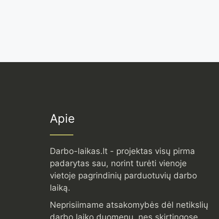
Apie
Darbo-laikas.lt - projektas visų pirma
padarytas sau, norint turėti vienoje
vietoje pagrindinių parduotuvių darbo
laiką.
Neprisiimame atsakomybės dėl netikslių
darbo laiko duomenų, nes skirtingose