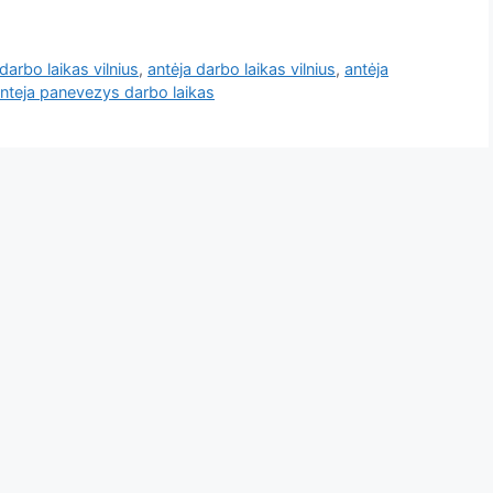
darbo laikas vilnius
,
antėja darbo laikas vilnius
,
antėja
nteja panevezys darbo laikas