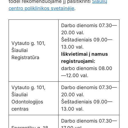
todėl rekomenduojame jį pasitikrinti
Šiaulių
centro poliklinikos svetainėje
.
Darbo dienomis 07.30—
20.00 val.
Šeštadieniais 09.00—
Vytauto g. 101,
13.00 val.
Šiauliai
Iškvietimai į namus
Registratūra
registruojami:
darbo dienomis 08.00
—12.00 val.
Vytauto g. 101,
Darbo dienomis 07.30—
Šiauliai
20.00 val.
Odontologijos
Šeštadieniais 09.00—
centras
13.00 val.
Darbo dienomis 07.30—
Energetikų g. 18,
17.00 val.