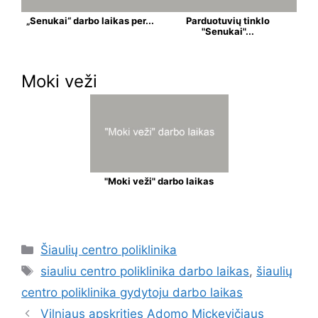
„Senukai“ darbo laikas per...
Parduotuvių tinklo
"Senukai"...
Moki veži
"Moki veži" darbo laikas
Šiaulių centro poliklinika
siauliu centro poliklinika darbo laikas
,
šiaulių
centro poliklinika gydytoju darbo laikas
Vilniaus apskrities Adomo Mickevičiaus