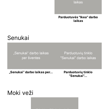
Parduotuvės "Ikea" darbo
laikas
Senukai
„Senukai“ darbo laikas per...
Parduotuvių tinklo
"Senukai"...
Moki veži