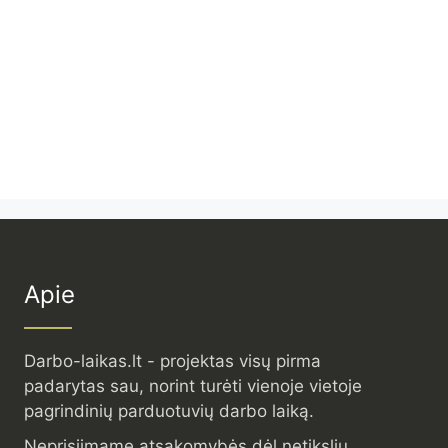
Apie
Darbo-laikas.lt - projektas visų pirma
padarytas sau, norint turėti vienoje vietoje
pagrindinių parduotuvių darbo laiką.
Neprisiimame atsakomybės dėl netikslių