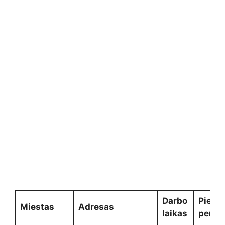
Darbo
Pietų
Miestas
Adresas
laikas
pertr