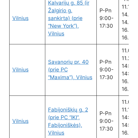
Kalvarijų g. 85 (ir
11.15
Žalgirio g.
P-Pn
14.00-
Vilnius
sankirta) (prie
9:00-
14.40
“New York”),
17:30
16.00-
Vilnius
16.15
11.00-
11.20
Savanorių pr. 40
P-Pn
14:00
Vilnius
(prie PC
9:00-
14:40
“Maxima”), Vilnius
17:30
16.00-
16.20
11.00-
Fabijoniškių g. 2
11.15
P-Pn
(prie PC “IKI”,
14:00
Vilnius
9:00-
Fabijoniškės),
14:30
17:30
Vilnius
16.00-