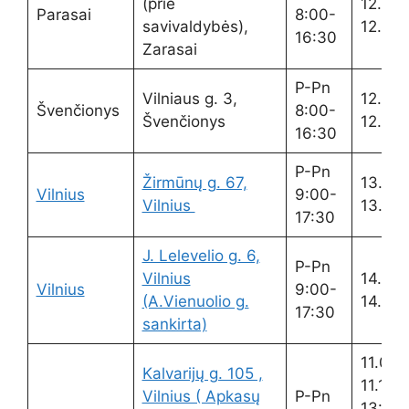
(prie
12.00-
Parasai
8:00-
savivaldybės),
12.30
16:30
Zarasai
P-Pn
Vilniaus g. 3,
12.00-
Švenčionys
8:00-
Švenčionys
12.30
16:30
P-Pn
Žirmūnų g. 67,
13.00
Vilnius
9:00-
Vilnius
13.30
17:30
J. Lelevelio g. 6,
P-Pn
Vilnius
14.00-
Vilnius
9:00-
(A.Vienuolio g.
14.30
17:30
sankirta)
11.00-
Kalvarijų g. 105 ,
11.15
Vilnius ( Apkasų
P-Pn
13:00