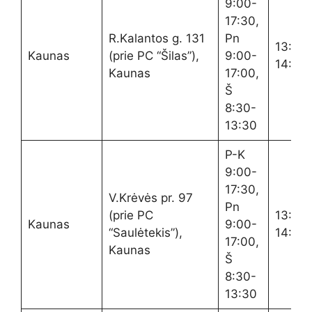
9:00-
17:30,
R.Kalantos g. 131
Pn
13:00
Kaunas
(prie PC “Šilas”),
9:00-
14:00
Kaunas
17:00,
Š
8:30-
13:30
P-K
9:00-
17:30,
V.Krėvės pr. 97
Pn
(prie PC
13:00
Kaunas
9:00-
“Saulėtekis”),
14:00
17:00,
Kaunas
Š
8:30-
13:30