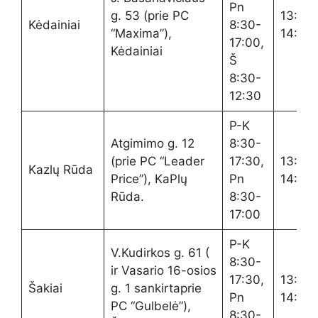
Pn
g. 53 (prie PC
13:00
Kėdainiai
8:30-
“Maxima”),
14:00
17:00,
Kėdainiai
Š
8:30-
12:30
P-K
Atgimimo g. 12
8:30-
(prie PC “Leader
17:30,
13:00
Kazlų Rūda
Price”), KaPlų
Pn
14:00
Rūda.
8:30-
17:00
P-K
V.Kudirkos g. 61 (
8:30-
ir Vasario 16-osios
17:30,
13:00
Šakiai
g. 1 sankirtaprie
Pn
14:00
PC “Gulbelė”),
8:30-