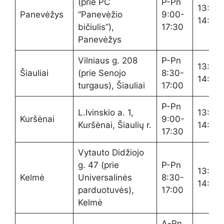
(prie PC
P-Pn
13:20-
Panevėžys
“Panevėžio
9:00-
14:00
bičiulis”),
17:30
Panevėžys
Vilniaus g. 208
P-Pn
13:20-
Šiauliai
(prie Senojo
8:30-
14:00
turgaus), Šiauliai
17:00
P-Pn
L.Ivinskio a. 1,
13:20-
Kuršėnai
9:00-
Kuršėnai, Šiaulių r.
14:00
17:30
Vytauto Didžiojo
g. 47 (prie
P-Pn
13:20-
Kelmė
Universalinės
8:30-
14:00
parduotuvės),
17:00
Kelmė
A-Pn