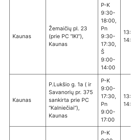
P-K
9:30-
18:00,
Žemaičių pl. 23
Pn
13:30
Kaunas
(prie PC “IKI”),
9:30-
14:30
Kaunas
17:30,
Š
9:00-
14:00
P-K
P.Lukšio g. 1a ( ir
9:00-
Savanorių pr. 375
17:30,
13:00
Kaunas
sankirta prie PC
Pn
14:00
“Kalniečiai”),
9:00-
Kaunas
17:00
P-K