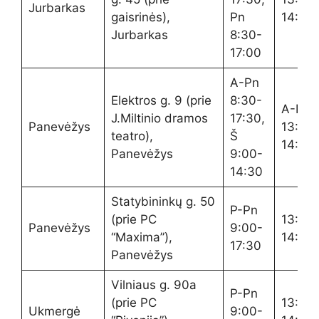
Jurbarkas
gaisrinės),
Pn
14:00
Jurbarkas
8:30-
17:00
A-Pn
Elektros g. 9 (prie
8:30-
A-P
J.Miltinio dramos
17:30,
Panevėžys
13:20-
teatro),
Š
14:00
Panevėžys
9:00-
14:30
Statybininkų g. 50
P-Pn
(prie PC
13:20-
Panevėžys
9:00-
“Maxima”),
14:00
17:30
Panevėžys
Vilniaus g. 90a
P-Pn
(prie PC
13:20-
Ukmergė
9:00-