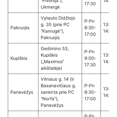
“Pivonija”),
14:00
17:30
Ukmergė
Vytauto Didžiojo
P-Pn
g. 35 (prie PC
13:20-
Pakruojis
8:30-
“Kanrugė”),
14:00
17:00
Pakruojis
Gedimino 53,
P-Pn
Kupiškis
13:20-
Kupiškis
9:00-
(„Maximos“
14:00
17:30
aikštelėje)
Vilniaus g. 14 (ir
Basanavičiaus g.
P-Pn
13:20-
Panevėžys
sankirta prie PC
8:30-
14:00
“Norfa”),
17:00
Panevėžys
P-Pn