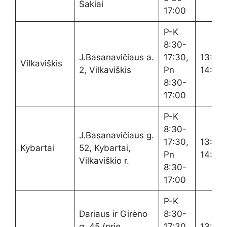
Šakiai
17:00
P-K
8:30-
J.Basanavičiaus a.
17:30,
13:00
Vilkaviškis
2, Vilkaviškis
Pn
14:00
8:30-
17:00
P-K
8:30-
J.Basanavičiaus g.
17:30,
13:00
Kybartai
52, Kybartai,
Pn
14:00
Vilkaviškio r.
8:30-
17:00
P-K
Dariaus ir Girėno
8:30-
g. 45 (prie
17:30,
13:00