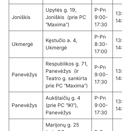
Upytės g. 19,
P-Pn
13:20-
Joniškis
Joniškis (prie PC
9:00-
14:00
“Maxima”)
17:30
P-Pn
Kęstučio a. 4,
13:20-
Ukmergė
8:30-
Ukmergė
14:00
17:00
Respublikos g. 71,
P-Pn
Panevėžys (ir
13:20-
Panevėžys
9:00-
Teatro g. sankirta
14:00
17:30
prie PC “Maxima”)
Aukštaičių g. 4
P-Pn
13:20-
Panevėžys
(prie PC “IKI”),
9:00-
14:00
Panevėžys
17:30
Marijonų g. 25