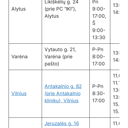
Likiškėlių g. 24
Pn
13:00
Alytus
(prie PC “IKI”),
9:00-
14:00
Alytus
17:00,
Š
9:00-
13:30
Vytauto g. 21,
P-Pn
13:00
Varėna
Varėna (prie
8:00-
14:00
pašto)
17:00
11.00-
11.15
Antakalnio g. 82
P-Pn
13:00
Vilnius
(prie Antakalnio
8:30-
13:30
klinikų), Vilnius
17:00
15.00-
15.15
Jeruzalės g. 16
11.00-