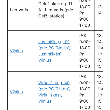
9:00-
Geležinkelio g. 11
18:00,
13:00
Lentvaris
A , Lentvaris (prie
Pn
14:00
Gelž. stoties)
9:00-
17:00
P-K
13:00
Justiniškių g. 91
9:00-
14:00,
(prie PC “Norfa”,
18:00,
11:00-
Vilnius
Justiniškės),
Pn
11:15,
Vilnius
9:00-
15:00-
17:00
15:15
P-K
13:00
Viršuliškių g. 40
9:00-
14:00,
(prie PC “Mada”,
18:00,
11:00-
Vilnius
Viršuliškės),
Pn
11:15,
Vilnius
9:00-
15:00-
17:00
15:15