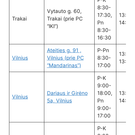
P-K
8:30-
Vytauto g. 60,
17:30,
13:00
Trakai
Trakai (prie PC
Pn
14:00
“IKI”)
8:30-
16:30
Ateities g. 91 ,
P-Pn
13:00
Vilnius
Vilnius (prie PC
8:30-
13:40
“Mandarinas”)
17:00
P-K
9:00-
Dariaus ir Girėno
18:00,
13:00
Vilnius
5a, Vilnius
Pn
14:00
9:00-
17:00
P-K