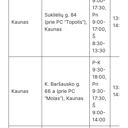
9:00-
17:30,
Sukilėlių g. 84
Pn
13:00
Kaunas
(prie PC “Topolis”),
9:00-
14:00
Kaunas
17:00,
Š
8:30-
13:30
P-K
9:30-
18:00,
K. Baršausko g.
Pn
13:30
Kaunas
66 a (prie PC
9:30-
14:30
“Molas”), Kaunas
17:30,
Š
9:00-
14:00