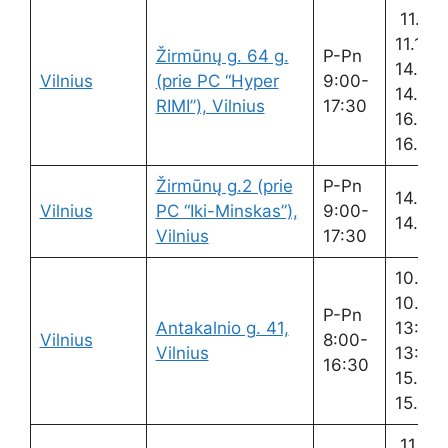
11.00
11.15
Žirmūnų g. 64 g.
P-Pn
14.00-
Vilnius
(prie PC “Hyper
9:00-
14.40
RIMI”), Vilnius
17:30
16.00-
16.15
Žirmūnų g.2 (prie
P-Pn
14.00-
Vilnius
PC “Iki-Minskas”),
9:00-
14.30
Vilnius
17:30
10.00
10.15
P-Pn
Antakalnio g. 41,
13:00
Vilnius
8:00-
Vilnius
13:30
16:30
15.00-
15.15
11.00