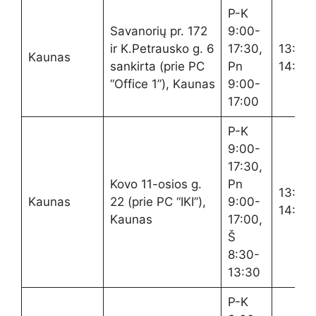
P-K
Savanorių pr. 172
9:00-
ir K.Petrausko g. 6
17:30,
13:00
Kaunas
sankirta (prie PC
Pn
14:00
“Office 1”), Kaunas
9:00-
17:00
P-K
9:00-
17:30,
Kovo 11-osios g.
Pn
13:00
Kaunas
22 (prie PC “IKI”),
9:00-
14:00
Kaunas
17:00,
Š
8:30-
13:30
P-K