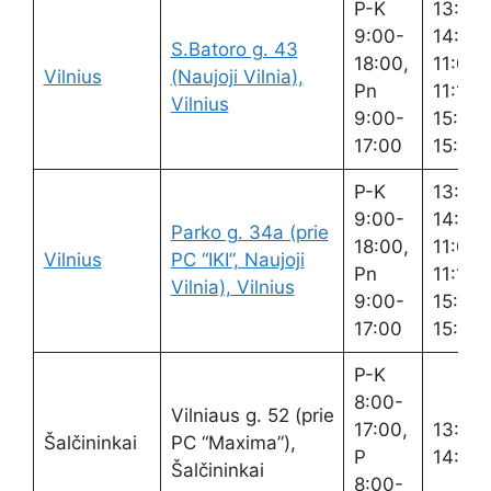
P-K
13:00
9:00-
14:00,
S.Batoro g. 43
18:00,
11:00-
Vilnius
(Naujoji Vilnia),
Pn
11:15,
Vilnius
9:00-
15:00-
17:00
15:15
P-K
13:00
9:00-
14:00,
Parko g. 34a (prie
18:00,
11:00-
Vilnius
PC “IKI”, Naujoji
Pn
11:15,
Vilnia), Vilnius
9:00-
15:00-
17:00
15:15
P-K
8:00-
Vilniaus g. 52 (prie
17:00,
13:00
Šalčininkai
PC “Maxima”),
P
14:00
Šalčininkai
8:00-