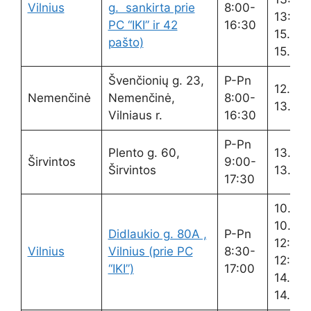
Vilnius
g. sankirta prie
8:00-
13:30
PC “IKI” ir 42
16:30
15.00-
pašto)
15.15
Švenčionių g. 23,
P-Pn
12.30-
Nemenčinė
Nemenčinė,
8:00-
13.10
Vilniaus r.
16:30
P-Pn
Plento g. 60,
13.00
Širvintos
9:00-
Širvintos
13.30
17:30
10.00
10.15
Didlaukio g. 80A ,
P-Pn
12:00-
Vilnius
Vilnius (prie PC
8:30-
12:30
“IKI”)
17:00
14.00-
14.15