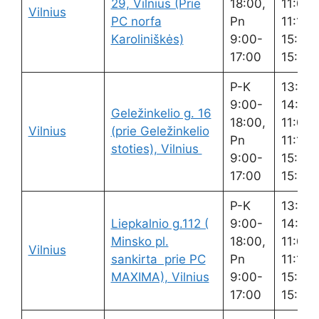
29, Vilnius (Prie
18:00,
11:00-
Vilnius
PC norfa
Pn
11:15,
Karoliniškės)
9:00-
15:00-
17:00
15:15
P-K
13:00
9:00-
14:00,
Geležinkelio g. 16
18:00,
11:00-
Vilnius
(prie Geležinkelio
Pn
11:15,
stoties), Vilnius
9:00-
15:00-
17:00
15:15
P-K
13:00
Liepkalnio g.112 (
9:00-
14:00,
Minsko pl.
18:00,
11:00-
Vilnius
sankirta prie PC
Pn
11:15,
MAXIMA), Vilnius
9:00-
15:00-
17:00
15:15