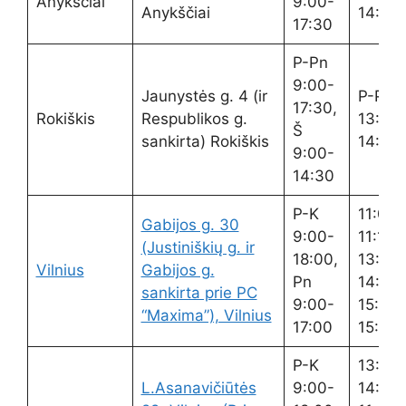
Anykščiai
9:00-
Anykščiai
14:00
17:30
P-Pn
9:00-
Jaunystės g. 4 (ir
P-Pn
17:30,
Rokiškis
Respublikos g.
13:20-
Š
sankirta) Rokiškis
14:00
9:00-
14:30
P-K
11:00-
Gabijos g. 30
9:00-
11:15;
(Justiniškių g. ir
18:00,
13:00
Vilnius
Gabijos g.
Pn
14:00;
sankirta prie PC
9:00-
15:00-
“Maxima”), Vilnius
17:00
15:15
P-K
13:00
L.Asanavičiūtės
9:00-
14:00,