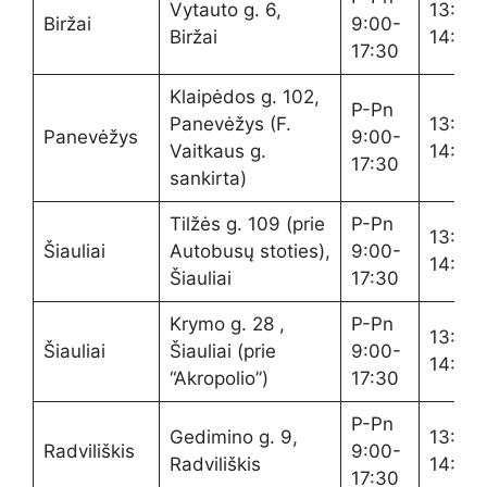
Vytauto g. 6,
13:20-
Biržai
9:00-
Biržai
14:00
17:30
Klaipėdos g. 102,
P-Pn
Panevėžys (F.
13:20-
Panevėžys
9:00-
Vaitkaus g.
14:00
17:30
sankirta)
Tilžės g. 109 (prie
P-Pn
13:20-
Šiauliai
Autobusų stoties),
9:00-
14:00
Šiauliai
17:30
Krymo g. 28 ,
P-Pn
13:20-
Šiauliai
Šiauliai (prie
9:00-
14:00
“Akropolio”)
17:30
P-Pn
Gedimino g. 9,
13:20-
Radviliškis
9:00-
Radviliškis
14:00
17:30