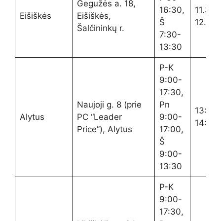
Gegužės a. 18,
16:30,
11.30-
Eišiškės
Eišiškės,
Š
12.00
Šalčininkų r.
7:30-
13:30
P-K
9:00-
17:30,
Naujoji g. 8 (prie
Pn
13:00
Alytus
PC “Leader
9:00-
14:00
Price”), Alytus
17:00,
Š
9:00-
13:30
P-K
9:00-
17:30,