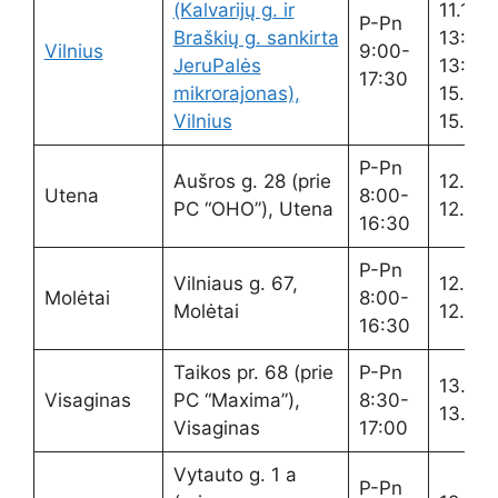
(Kalvarijų g. ir
11.15
P-Pn
Braškių g. sankirta
13:00
Vilnius
9:00-
JeruPalės
13:30
17:30
mikrorajonas),
15.00-
Vilnius
15.15
P-Pn
Aušros g. 28 (prie
12.00-
Utena
8:00-
PC “OHO”), Utena
12.30
16:30
P-Pn
Vilniaus g. 67,
12.00-
Molėtai
8:00-
Molėtai
12.30
16:30
Taikos pr. 68 (prie
P-Pn
13.00
Visaginas
PC “Maxima”),
8:30-
13.30
Visaginas
17:00
Vytauto g. 1 a
P-Pn