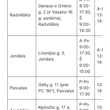
Dariaus ir Girėno
8:30-
A-P
g. 2 (ir Vasario 16
17:30,
Radviliškis
13:20-
g. sankirta),
Š
14:00
Radviliškis
9:00-
14:30
A-Pn
9:00-
A-P
Livonijos g. 5,
17:30,
Joniškis
13:20-
Joniškis
Š
14:00
9:00-
15:00
P-Pn
Gėlių g. 11 (prie
13:20-
Pasvalys
9:00-
PC “IKI”), Pasvalys
14:00
17:30
P-Pn
Kęstučio g. 17 a,
13:20-