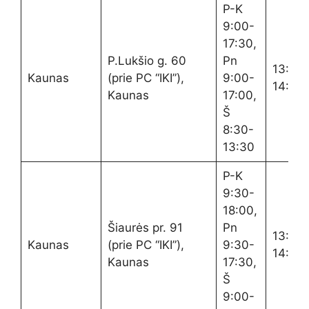
P-K
9:00-
17:30,
P.Lukšio g. 60
Pn
13:00
Kaunas
(prie PC “IKI”),
9:00-
14:00
Kaunas
17:00,
Š
8:30-
13:30
P-K
9:30-
18:00,
Šiaurės pr. 91
Pn
13:30
Kaunas
(prie PC “IKI”),
9:30-
14:30
Kaunas
17:30,
Š
9:00-