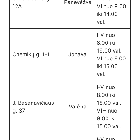
Panevėžys
12A
VI nuo 9.00
iki 14.00
val.
I-V nuo
8.00 iki
19.00 val.
Chemikų g. 1-1
Jonava
VI nuo 8.00
iki 15.00
val.
I-V nuo
8.00 iki
J. Basanavičiaus
18.00 val.
Varėna
g. 37
VI – nuo
9.00 iki
15.00 val.
I-V nuo