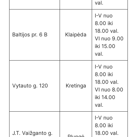
val.
I-V nuo
8.00 iki
18.00 val.
Baltijos pr. 6 B
Klaipėda
VI nuo 9.00
iki 15.00
val.
I-V nuo
8.00 iki
18.00 val.
Vytauto g. 120
Kretinga
VI nuo 8.00
iki 14.00
val.
I-V nuo
8.00 iki
J.T. Vaižganto g.
18.00 val.
Plungė