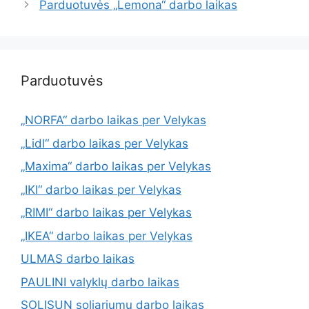
Parduotuvės „Lemona“ darbo laikas
Parduotuvės
„NORFA“ darbo laikas per Velykas
„Lidl“ darbo laikas per Velykas
„Maxima“ darbo laikas per Velykas
„IKI“ darbo laikas per Velykas
„RIMI“ darbo laikas per Velykas
„IKEA“ darbo laikas per Velykas
ULMAS darbo laikas
PAULINI valyklų darbo laikas
SOLISUN soliariumų darbo laikas