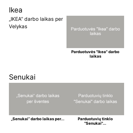
Ikea
„IKEA“ darbo laikas per
Velykas
Parduotuvės "Ikea" darbo
laikas
Senukai
„Senukai“ darbo laikas per...
Parduotuvių tinklo
"Senukai"...