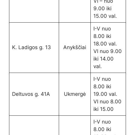
VI – nuo
9.00 iki
15.00 val.
I-V nuo
8.00 iki
18.00 val.
K. Ladigos g. 13
Anykščiai
VI nuo 9.00
iki 14.00
val.
I-V nuo
8.00 iki
Deltuvos g. 41A
Ukmergė
19.00 val.
VI nuo 8.00
iki 15.00
I-V nuo
8.00 iki