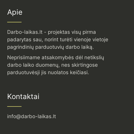
Apie
Darbo-laikas.lt - projektas visų pirma
padarytas sau, norint turėti vienoje vietoje
pagrindinių parduotuvių darbo laiką.
Neprisiimame atsakomybės dėl netikslių
darbo laiko duomenų, nes skirtingose
parduotuvėsji jis nuolatos keičiasi.
Kontaktai
info@darbo-laikas.lt