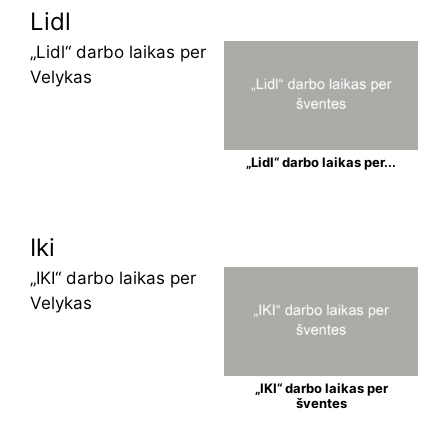
Lidl
„Lidl“ darbo laikas per
Velykas
„Lidl“ darbo laikas per...
Iki
„IKI“ darbo laikas per
Velykas
„IKI“ darbo laikas per
šventes