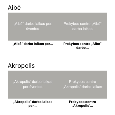
Aibė
„Aibė“ darbo laikas per...
Prekybos centro „Aibė“
darbo...
Akropolis
„Akropolis“ darbo laikas
Prekybos centro
per...
„Akropolis“...