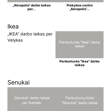
„Akropolis“ darbo laikas
Prekybos centro
per...
„Akropolis“...
Ikea
„IKEA“ darbo laikas per
Velykas
Parduotuvės "Ikea" darbo
laikas
Senukai