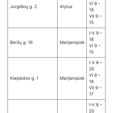
VI 8 –
Jurgiškių g. 2
Alytus
18
VII 9 –
15
I-V 9 –
18
Beržų g. 16
Marijampolė
VI 9 –
15
I-V 8 –
20
VI 8 –
Klaipėdos g. 1
Marijampolė
18
VII 9 –
17
I-V 8 –
20