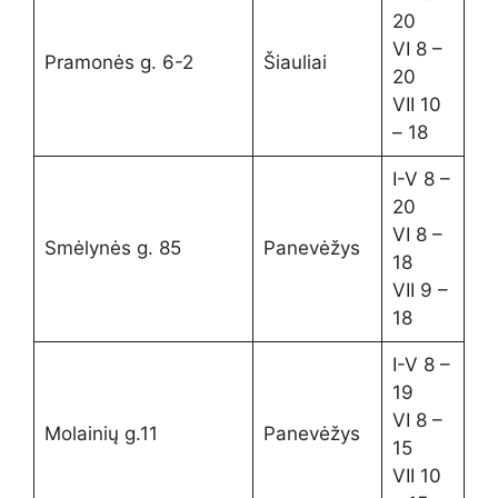
20
VI 8 –
Pramonės g. 6-2
Šiauliai
20
VII 10
– 18
I-V 8 –
20
VI 8 –
Smėlynės g. 85
Panevėžys
18
VII 9 –
18
I-V 8 –
19
VI 8 –
Molainių g.11
Panevėžys
15
VII 10