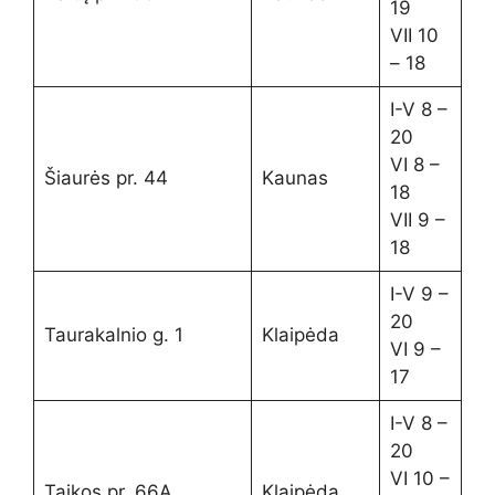
19
VII 10
– 18
I-V 8 –
20
VI 8 –
Šiaurės pr. 44
Kaunas
18
VII 9 –
18
I-V 9 –
20
Taurakalnio g. 1
Klaipėda
VI 9 –
17
I-V 8 –
20
VI 10 –
Taikos pr. 66A
Klaipėda