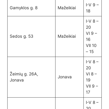
I-V 9 –
Gamyklos g. 8
Mažeikiai
18
I-V 8 –
20
VI 9 –
Sedos g. 53
Mažeikiai
16
VII 10
– 15
I-V 8 –
20
Žeimių g. 26A,
VI 8 –
Jonava
Jonava
19
VII 9 –
17
I-V 8 –
20