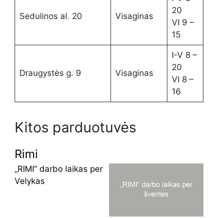
20
Sedulinos al. 20
Visaginas
VI 9 –
15
I-V 8 –
20
Draugystės g. 9
Visaginas
VI 8 –
16
Kitos parduotuvės
Rimi
„RIMI“ darbo laikas per
Velykas