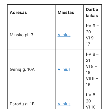
Darbo
Adresas
Miestas
laikas
I-V 9 –
20
Minsko pl. 3
Vilnius
VI 9 –
17
I-V 8 –
21
VI 8 –
Genių g. 10A
Vilnius
18
VII 9 –
16
I-V 8 –
20
Parodų g. 1B
Vilnius
VI 10 –