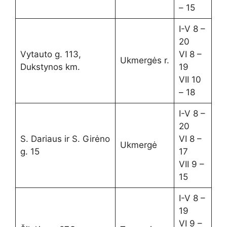
– 15
I-V 8 –
20
Vytauto g. 113,
VI 8 –
Ukmergės r.
Dukstynos km.
19
VII 10
– 18
I-V 8 –
20
S. Dariaus ir S. Girėno
VI 8 –
Ukmergė
g. 15
17
VII 9 –
15
I-V 8 –
19
VI 9 –