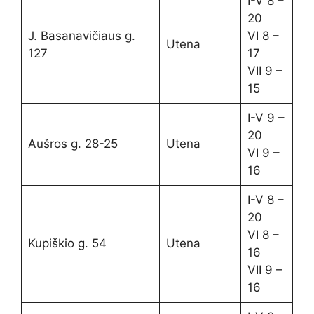
I-V 8 –
20
J. Basanavičiaus g.
VI 8 –
Utena
127
17
VII 9 –
15
I-V 9 –
20
Aušros g. 28-25
Utena
VI 9 –
16
I-V 8 –
20
VI 8 –
Kupiškio g. 54
Utena
16
VII 9 –
16