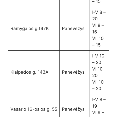
– 15
I-V 8 –
20
VI 8 –
Ramygalos g.147K
Panevėžys
16
VII 10
– 15
I-V 10
– 20
VI 10 –
Klaipėdos g. 143A
Panevėžys
20
VII 10
– 20
I-V 8 –
19
Vasario 16-osios g. 55
Panevėžys
VI 9 –