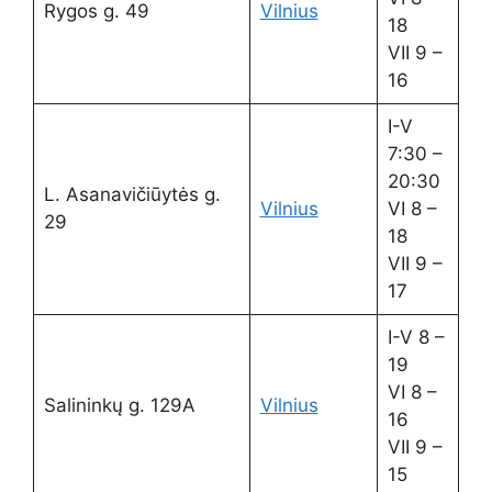
Rygos g. 49
Vilnius
18
VII 9 –
16
I-V
7:30 –
20:30
L. Asanavičiūytės g.
Vilnius
VI 8 –
29
18
VII 9 –
17
I-V 8 –
19
VI 8 –
Salininkų g. 129A
Vilnius
16
VII 9 –
15