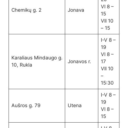
VI 8 –
Chemikų g. 2
Jonava
15
VII 10
– 15
I-V 8 –
19
VI 8 –
Karaliaus Mindaugo g.
Jonavos r.
17
10, Rukla
VII 10
–
15:30
I-V 8 –
19
Aušros g. 79
Utena
VI 8 –
15