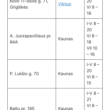
Kovo 11-osios g. 71,
20
Vilnius
Grigiškės
VI 9 –
16
I-V 8 –
20
A. Juozapavičiaus pr.
VI 8 –
Kaunas
84A
18
VII 10
– 16
I-V 8 –
20
P. Lukšio g. 70
Kaunas
VI 8 –
15
I-V 8 –
21
VI 8 –
Baltų pr. 195
Kaunas