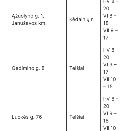
I-V 8 –
20
Ąžuolyno g. 1,
VI 8 –
Kėdainių r.
Janušavos km.
18
VII 9 –
17
I-V 8 –
20
VI 9 –
Gedimino g. 8
Telšiai
17
VII 10
– 15
I-V 8 –
20
VI 9 –
Luokės g. 76
Telšiai
18
VII 10