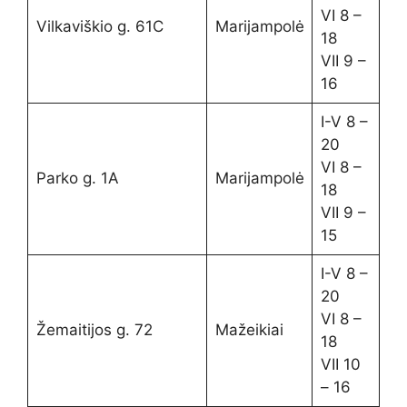
VI 8 –
Vilkaviškio g. 61C
Marijampolė
18
VII 9 –
16
I-V 8 –
20
VI 8 –
Parko g. 1A
Marijampolė
18
VII 9 –
15
I-V 8 –
20
VI 8 –
Žemaitijos g. 72
Mažeikiai
18
VII 10
– 16