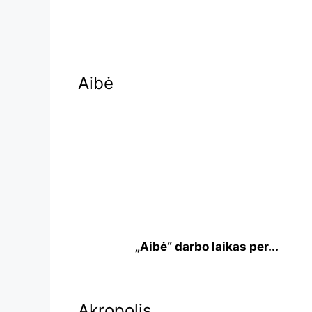
Aibė
„Aibė“ darbo laikas per...
Akropolis