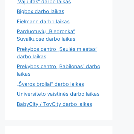
„Vajulitas“ darbo laikas
Bigbox darbo laikas
Fielmann darbo laikas
Parduotuvių „Biedronka“
Suvalkuose darbo laikas
Prekybos centro „Saulės miestas“
darbo laikas
Prekybos centro „Babilonas“ darbo
laikas
„Švaros broliai“ darbo laikas
Universiteto vaistinės darbo laikas
BabyCity / ToyCity darbo laikas