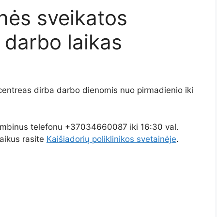
inės sveikatos
 darbo laikas
 centreas dirba darbo dienomis nuo pirmadienio iki
ambinus telefonu +37034660087 iki 16:30 val.
laikus rasite
Kaišiadorių poliklinikos svetainėje
.