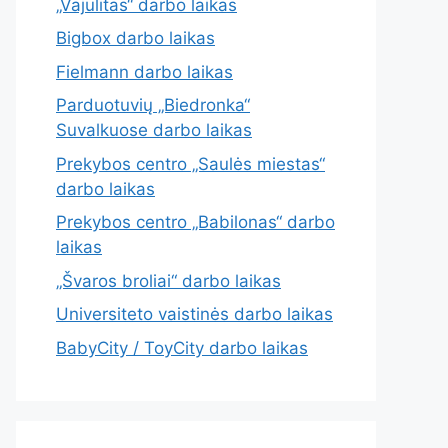
„Vajulitas“ darbo laikas
Bigbox darbo laikas
Fielmann darbo laikas
Parduotuvių „Biedronka“
Suvalkuose darbo laikas
Prekybos centro „Saulės miestas“
darbo laikas
Prekybos centro „Babilonas“ darbo
laikas
„Švaros broliai“ darbo laikas
Universiteto vaistinės darbo laikas
BabyCity / ToyCity darbo laikas