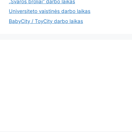
„Švaros broliai“ darbo laikas
Universiteto vaistinės darbo laikas
BabyCity / ToyCity darbo laikas