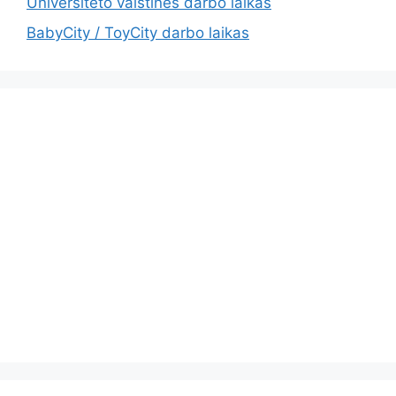
Universiteto vaistinės darbo laikas
BabyCity / ToyCity darbo laikas