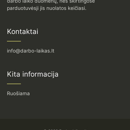
darbo laiko duomenų, nes skirtingose
parduotuvėsji jis nuolatos keičiasi.
Kontaktai
info@darbo-laikas.lt
Kita informacija
Ruošiama