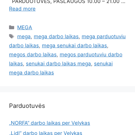
PARDUOTUVĖS, PASLAUGOS 10.00 – 21.00 …
Read more
MEGA
mega
,
mega darbo laikas
,
mega parduotuviu
darbo laikas
,
mega senukai darbo laikas
,
megos darbo laikas
,
megos parduotuviu darbo
laikas
,
senukai darbo laikas mega
,
senukai
mega darbo laikas
Parduotuvės
„NORFA“ darbo laikas per Velykas
„Lidl“ darbo laikas per Velykas