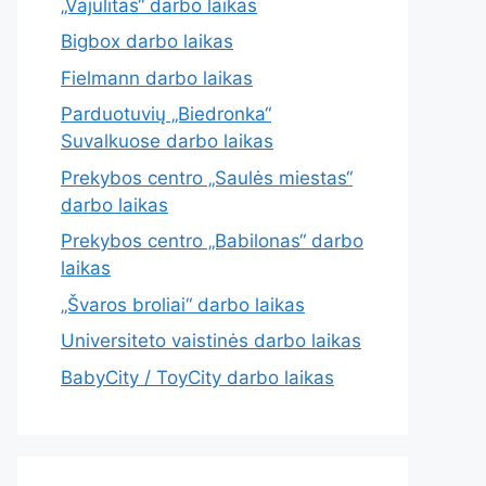
„Vajulitas“ darbo laikas
Bigbox darbo laikas
Fielmann darbo laikas
Parduotuvių „Biedronka“
Suvalkuose darbo laikas
Prekybos centro „Saulės miestas“
darbo laikas
Prekybos centro „Babilonas“ darbo
laikas
„Švaros broliai“ darbo laikas
Universiteto vaistinės darbo laikas
BabyCity / ToyCity darbo laikas