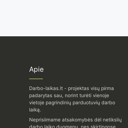
Apie
Darbo-laikas.lt - projektas visų pirma
padarytas sau, norint turėti vienoje
vietoje pagrindinių parduotuvių darbo
laiką.
Neprisiimame atsakomybės dėl netikslių
darbo laiko duomenų, nes skirtingose