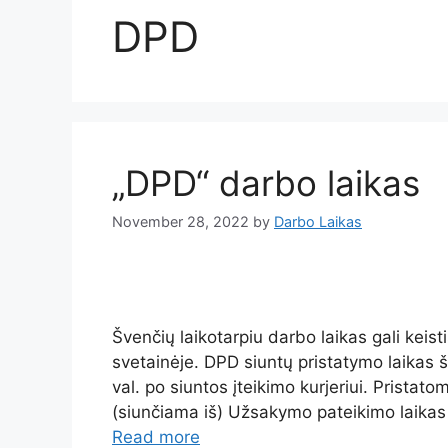
DPD
„DPD“ darbo laikas
November 28, 2022
by
Darbo Laikas
Švenčių laikotarpiu darbo laikas gali keis
svetainėje. DPD siuntų pristatymo laikas ša
val. po siuntos įteikimo kurjeriui. Pristat
(siunčiama iš) Užsakymo pateikimo laika
Read more