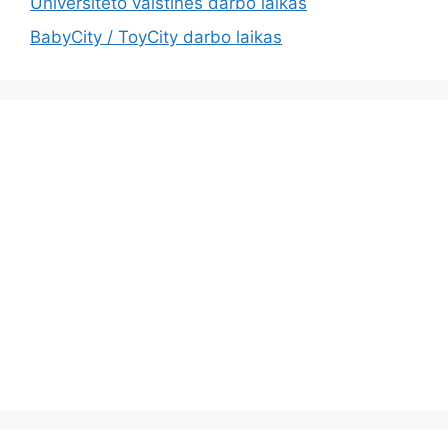
Universiteto vaistinės darbo laikas
BabyCity / ToyCity darbo laikas