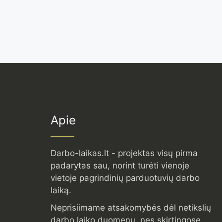
Apie
Darbo-laikas.lt - projektas visų pirma
padarytas sau, norint turėti vienoje
vietoje pagrindinių parduotuvių darbo
laiką.
Neprisiimame atsakomybės dėl netikslių
darbo laiko duomenų, nes skirtingose