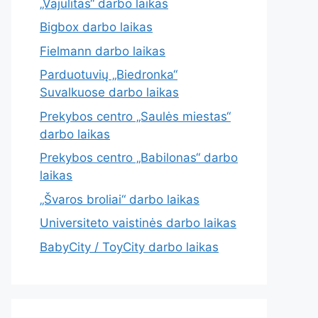
„Vajulitas“ darbo laikas
Bigbox darbo laikas
Fielmann darbo laikas
Parduotuvių „Biedronka“
Suvalkuose darbo laikas
Prekybos centro „Saulės miestas“
darbo laikas
Prekybos centro „Babilonas“ darbo
laikas
„Švaros broliai“ darbo laikas
Universiteto vaistinės darbo laikas
BabyCity / ToyCity darbo laikas